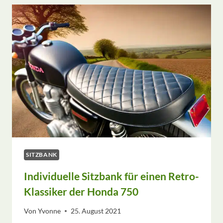
IE S
ITZBANK D
ER T
RIUMPH C
ORNET 2
00 I
M N
EUEN L
OOK
SITZBANK
Individuelle Sitzbank für einen Retro-
Klassiker der Honda 750
Von
Yvonne
25. August 2021