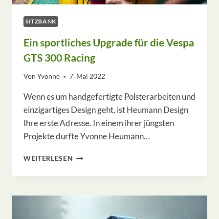
SITZBANK
Ein sportliches Upgrade für die Vespa
GTS 300 Racing
Von
Yvonne
7. Mai 2022
Wenn es um handgefertigte Polsterarbeiten und
einzigartiges Design geht, ist Heumann Design
Ihre erste Adresse. In einem ihrer jüngsten
Projekte durfte Yvonne Heumann…
EIN
WEITERLESEN
SPORTLICHES
UPGRADE
FÜR
DIE
VESPA
GTS