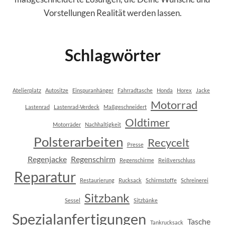
Vorstellungen Realität werden lassen.
Schlagwörter
Atelierplatz
Autositze
Einspuranhänger
Fahrradtasche
Honda
Horex
Jacke
Motorrad
Lastenrad
Lastenrad-Verdeck
Maßgeschneidert
Oldtimer
Motorräder
Nachhaltigkeit
Polsterarbeiten
Recycelt
Presse
Regenjacke
Regenschirm
Regenschirme
Reißverschluss
Reparatur
Restaurierung
Rucksack
Schirmstoffe
Schreinerei
Sitzbank
Sessel
Sitzbänke
Spezialanfertigungen
Tasche
Tankrucksack