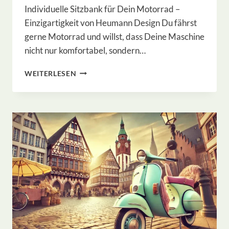
Individuelle Sitzbank für Dein Motorrad –
Einzigartigkeit von Heumann Design Du fährst
gerne Motorrad und willst, dass Deine Maschine
nicht nur komfortabel, sondern…
INDIVIDUELLE
WEITERLESEN
SITZBANK
FÜR
EINEN
RETRO-
KLASSIKER
DER
HONDA
750