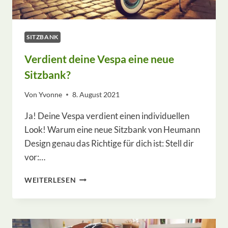
SITZBANK
Verdient deine Vespa eine neue
Sitzbank?
Von
Yvonne
8. August 2021
Ja! Deine Vespa verdient einen individuellen
Look! Warum eine neue Sitzbank von Heumann
Design genau das Richtige für dich ist: Stell dir
vor:…
VERDIENT
WEITERLESEN
DEINE
VESPA
EINE
NEUE