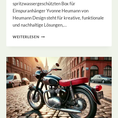
spritzwassergeschützten Box für
Einspuranhänger Yvonne Heumann von
Heumann Design steht für kreative, funktionale
und nachhaltige Lösungen,…
FORMSTABILE
WEITERLESEN
UND
SPRITZWASSER
GESCHÜTZE
BOX
ZUM
RADREISEN