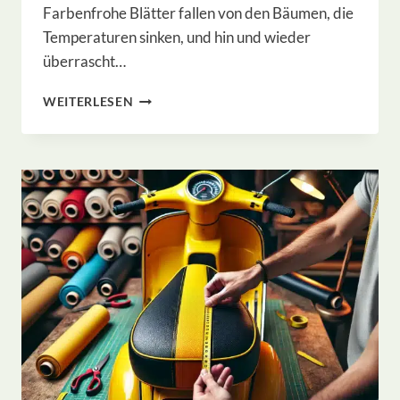
Farbenfrohe Blätter fallen von den Bäumen, die
Temperaturen sinken, und hin und wieder
überrascht…
IST
WEITERLESEN
DEIN
LASTENRAD-
VERDECK
BEREIT
FÜR
DEN
HERBST?