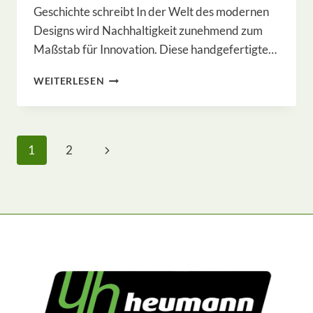
Geschichte schreibt In der Welt des modernen
Designs wird Nachhaltigkeit zunehmend zum
Maßstab für Innovation. Diese handgefertigte…
TASCHEN
WEITERLESEN
MIT
GESCHICHTE
–
UNIKATE
Seitennavigation
Nächste
1
2
AUS
RECYCELTEN
Seite
MATERIALIEN