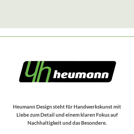
E
R
R
E
G
R
E
T
B
E
E
A
N
K
!
H
O
L
Z
S
E
S
S
E
L
Heumann Design steht für Handwerkskunst mit
E
Liebe zum Detail und einem klaren Fokus auf
R
W
Nachhaltigkeit und das Besondere.
A
C