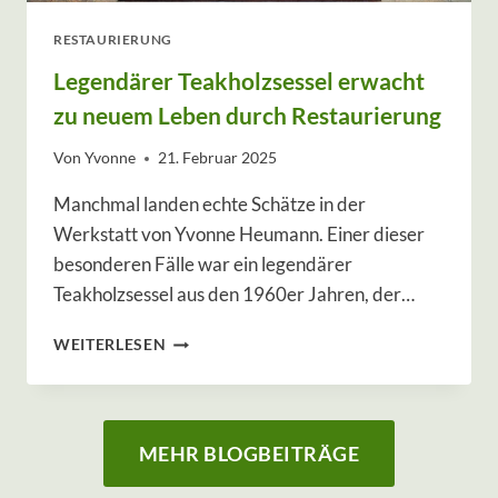
S
C
RESTAURIERUNG
H
Legendärer Teakholzsessel erwacht
R
E
zu neuem Leben durch Restaurierung
I
N
Von
Yvonne
21. Februar 2025
E
R
Manchmal landen echte Schätze in der
W
Werkstatt von Yvonne Heumann. Einer dieser
E
besonderen Fälle war ein legendärer
R
K
Teakholzsessel aus den 1960er Jahren, der…
S
T
L
WEITERLESEN
A
E
T
G
T
E
Z
N
MEHR BLOGBEITRÄGE
U
D
V
Ä