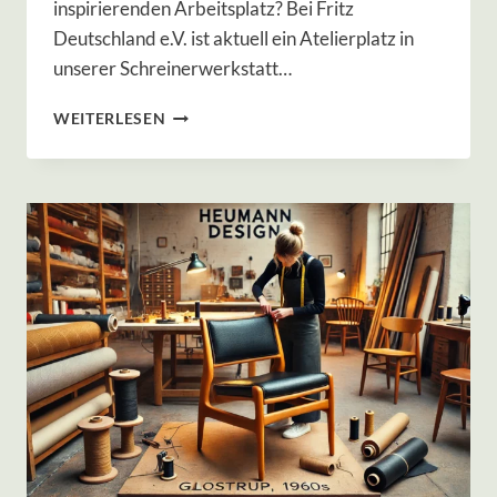
inspirierenden Arbeitsplatz? Bei Fritz
S
L
Deutschland e.V. ist aktuell ein Atelierplatz in
E
unserer Schreinerwerkstatt…
B
E
A
WEITERLESEN
N
T
B
E
E
L
K
I
A
E
M
R
P
L
A
T
Z
I
N
D
E
R