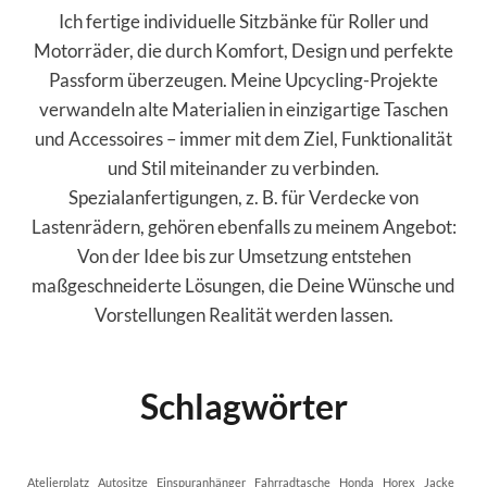
Ich fertige individuelle Sitzbänke für Roller und
H
T
Motorräder, die durch Komfort, Design und perfekte
Z
Passform überzeugen. Meine Upcycling-Projekte
U
verwandeln alte Materialien in einzigartige Taschen
N
E
und Accessoires – immer mit dem Ziel, Funktionalität
U
und Stil miteinander zu verbinden.
E
Spezialanfertigungen, z. B. für Verdecke von
M
Lastenrädern, gehören ebenfalls zu meinem Angebot:
L
E
Von der Idee bis zur Umsetzung entstehen
B
maßgeschneiderte Lösungen, die Deine Wünsche und
E
Vorstellungen Realität werden lassen.
N
D
U
R
Schlagwörter
C
H
R
E
Atelierplatz
Autositze
Einspuranhänger
Fahrradtasche
Honda
Horex
Jacke