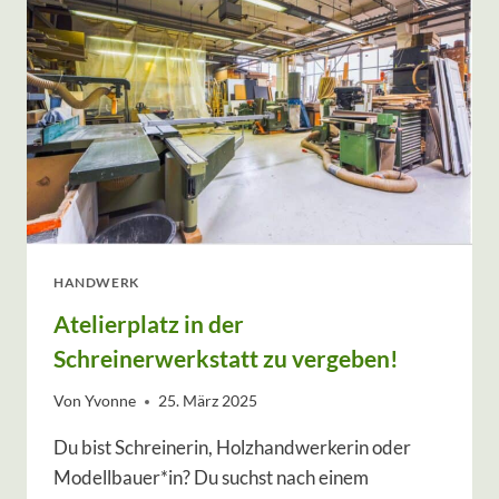
R
U
C
K
S
A
C
K
,
D
E
R
HANDWERK
E
Atelierplatz in der
I
N
Schreinerwerkstatt zu vergeben!
Z
W
Von
Yvonne
25. März 2025
E
I
Du bist Schreinerin, Holzhandwerkerin oder
T
Modellbauer*in? Du suchst nach einem
E