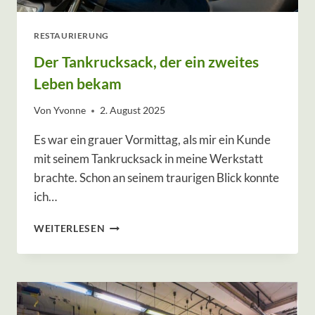
RESTAURIERUNG
Der Tankrucksack, der ein zweites
Leben bekam
Von
Yvonne
2. August 2025
Es war ein grauer Vormittag, als mir ein Kunde
mit seinem Tankrucksack in meine Werkstatt
brachte. Schon an seinem traurigen Blick konnte
ich…
D
WEITERLESEN
E
R
T
A
N
K