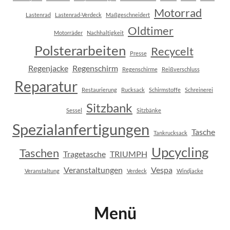
S
Motorrad
Lastenrad
Lastenrad-Verdeck
Maßgeschneidert
T
A
Oldtimer
Motorräder
Nachhaltigkeit
U
Polsterarbeiten
Recycelt
R
Presse
I
Regenjacke
Regenschirm
Regenschirme
Reißverschluss
E
R
Reparatur
Restaurierung
Rucksack
Schirmstoffe
Schreinerei
U
N
Sitzbank
Sessel
Sitzbänke
G
Spezialanfertigungen
Tasche
Tankrucksack
Upcycling
Taschen
Tragetasche
TRIUMPH
Veranstaltungen
Vespa
Veranstaltung
Verdeck
Windjacke
Menü